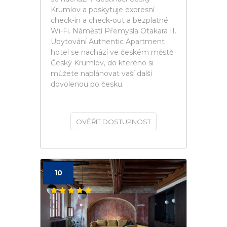
Krumlov a poskytuje expresní
check-in a check-out a bezplatné
Wi-Fi. Náměstí Přemysla Otakara II.
Ubytování Authentic Apartment
hotel se nachází ve českém městě
Český Krumlov, do kterého si
můžete naplánovat vaší další
dovolenou po česku.
OVĚŘIT DOSTUPNOST
10