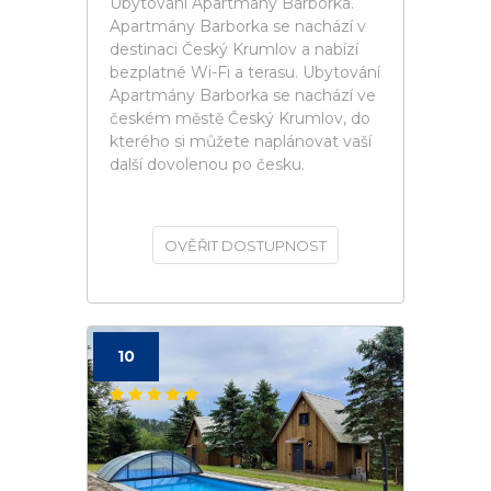
Ubytování Apartmány Barborka.
Apartmány Barborka se nachází v
destinaci Český Krumlov a nabízí
bezplatné Wi-Fi a terasu. Ubytování
Apartmány Barborka se nachází ve
českém městě Český Krumlov, do
kterého si můžete naplánovat vaší
další dovolenou po česku.
OVĚŘIT DOSTUPNOST
10