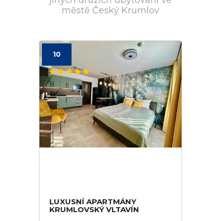
jiných druzích ubytování ve
městě Český Krumlov
10
LUXUSNÍ APARTMÁNY
KRUMLOVSKÝ VLTAVÍN