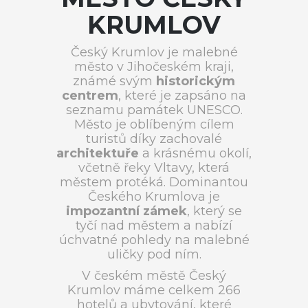
KRUMLOV
Český Krumlov je malebné
město v Jihočeském kraji,
známé svým
historickým
centrem
, které je zapsáno na
seznamu památek UNESCO.
Město je oblíbeným cílem
turistů díky zachovalé
architektuře
a krásnému okolí,
včetně řeky Vltavy, která
městem protéká. Dominantou
Českého Krumlova je
impozantní zámek
, který se
tyčí nad městem a nabízí
úchvatné pohledy na malebné
uličky pod ním.
V českém městě Český
Krumlov máme celkem 266
hotelů a ubytování, které