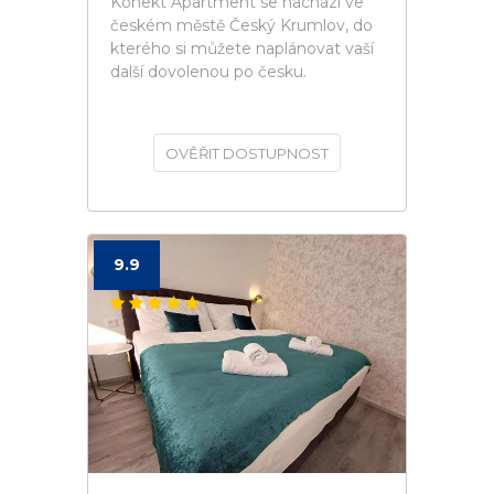
Konekt Apartment se nachází ve
českém městě Český Krumlov, do
kterého si můžete naplánovat vaší
další dovolenou po česku.
OVĚŘIT DOSTUPNOST
9.9