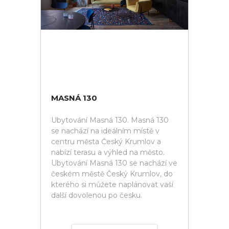
MASNÁ 130
Ubytování Masná 130. Masná 130
se nachází na ideálním místě v
centru města Český Krumlov a
nabízí terasu a výhled na město.
Ubytování Masná 130 se nachází ve
českém městě Český Krumlov, do
kterého si můžete naplánovat vaší
další dovolenou po česku.