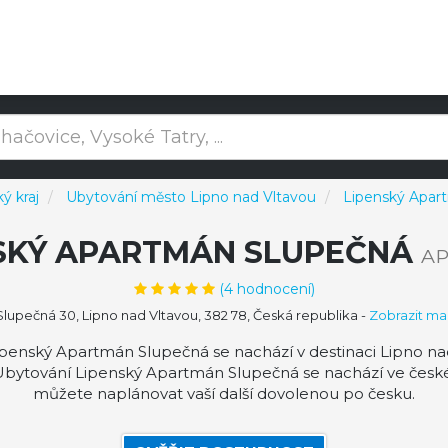
ý kraj
Ubytování město Lipno nad Vltavou
Lipenský Apar
SKÝ APARTMÁN SLUPEČNÁ
A
(
4
hodnocení)
lupečná 30, Lipno nad Vltavou, 382 78, Česká republika
-
Zobrazit m
enský Apartmán Slupečná se nachází v destinaci Lipno nad
Ubytování Lipenský Apartmán Slupečná se nachází ve české
můžete naplánovat vaší další dovolenou po česku.