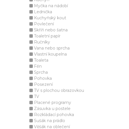
Myčka na nádobí
Lednička
Kuchyňský kout
Povlečení
Skříň nebo šatna
Toaletní papír
Ručníky
Vana nebo sprcha
Vlastní koupelna
Toaleta
Fén
Sprcha
Pohovka
Posezení
TV s plochou obrazovkou
TV
Placené programy
Zásuvka u postele
Rozkládací pohovka
Sušák na prádlo
Věšák na oblečení