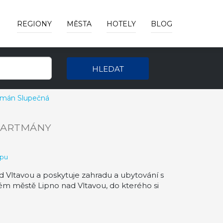
REGIONY
MĚSTA
HOTELY
BLOG
HLEDAT
tmán Slupečná
PARTMÁNY
apu
 Vltavou a poskytuje zahradu a ubytování s
m městě Lipno nad Vltavou, do kterého si