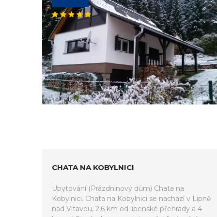
CHATA NA KOBYLNICI
Ubytování (Prázdninový dům) Chata na
Kobylnici. Chata na Kobylnici se nachází v Lipně
nad Vltavou, 2,6 km od lipenské přehrady a 4