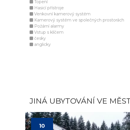
Topení
Hasicí přístroje
Venkovní kamerový systém
Kamerový systém ve společných prostorách
Požární alarmy
Vstup s klíčem
česky
anglicky
JINÁ UBYTOVÁNÍ VE MĚS
10