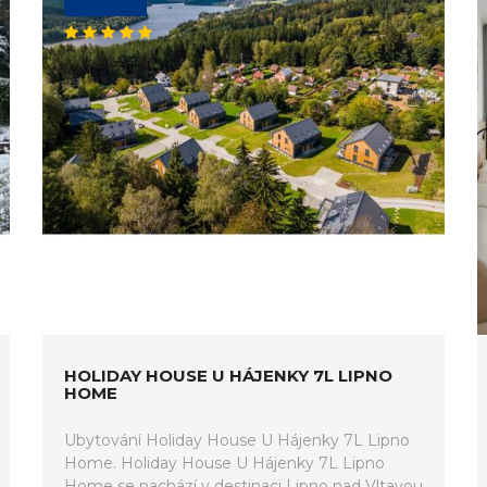
HOLIDAY HOUSE U HÁJENKY 7L LIPNO
HOME
Ubytování Holiday House U Hájenky 7L Lipno
Home. Holiday House U Hájenky 7L Lipno
Home se nachází v destinaci Lipno nad Vltavou