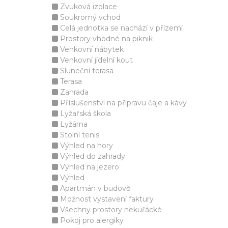
Zvuková izolace
Soukromý vchod
Celá jednotka se nachází v přízemí
Prostory vhodné na piknik
Venkovní nábytek
Venkovní jídelní kout
Sluneční terasa
Terasa
Zahrada
Příslušenství na přípravu čaje a kávy
Lyžařská škola
Lyžárna
Stolní tenis
Výhled na hory
Výhled do zahrady
Výhled na jezero
Výhled
Apartmán v budově
Možnost vystavení faktury
Všechny prostory nekuřácké
Pokoj pro alergiky