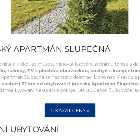
NSKÝ APARTMÁN SLUPEČNÁ
tě a v okolí se můžete věnovat lyžování, stolnímu tenisu a další
ádlo, ručníky, TV s plochou obrazovkou, kuchyň s kompletn
Apartmán Slupečná se nachází v destinaci Lipno nad Vltavou a 
nachází 32 km od ubytování Lipenský Apartmán Slupečná a
zdarma Lyžování Nekuřácké pokoje. Letiště České Budějovice leží
UKÁZAT CENY »
NÍ UBYTOVÁNÍ