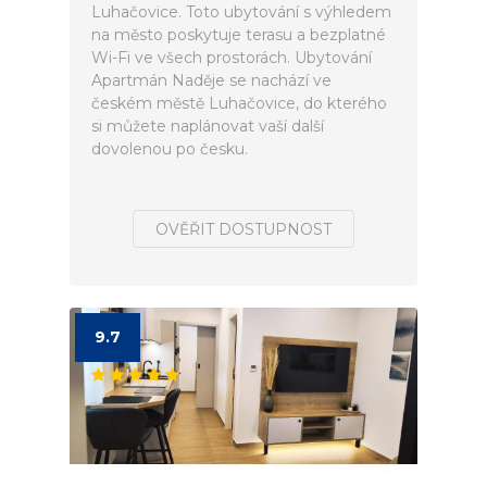
Luhačovice. Toto ubytování s výhledem
na město poskytuje terasu a bezplatné
Wi-Fi ve všech prostorách. Ubytování
Apartmán Naděje se nachází ve
českém městě Luhačovice, do kterého
si můžete naplánovat vaší další
dovolenou po česku.
OVĚŘIT DOSTUPNOST
9.7