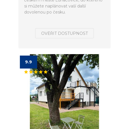
českém městě Luhačovice, do kterého
si můžete naplánovat vaší další
dovolenou po česku.
OVĚŘIT DOSTUPNOST
9.9