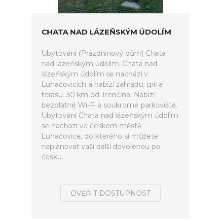
CHATA NAD LÁZEŇSKÝM ÚDOLÍM
Ubytování (Prázdninový dům) Chata
nad lázeňským údolím. Chata nad
lázeňským údolím se nachází v
Luhačovicích a nabízí zahradu, gril a
terasu. 30 km od Trenčína. Nabízí
bezplatné Wi-Fi a soukromé parkoviště.
Ubytování Chata nad lázeňským údolím
se nachází ve českém městě
Luhačovice, do kterého si můžete
naplánovat vaší další dovolenou po
česku.
OVĚŘIT DOSTUPNOST