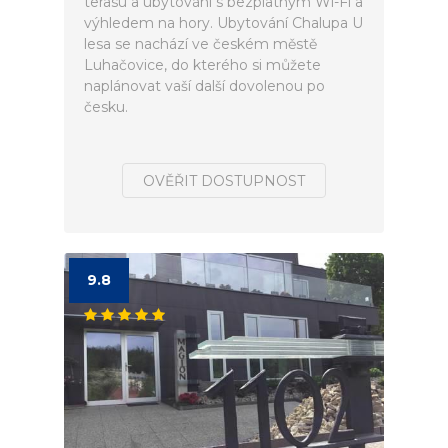
terasu a ubytování s bezplatným Wi-Fi a
výhledem na hory. Ubytování Chalupa U
lesa se nachází ve českém městě
Luhačovice, do kterého si můžete
naplánovat vaší další dovolenou po
česku.
OVĚŘIT DOSTUPNOST
9.8