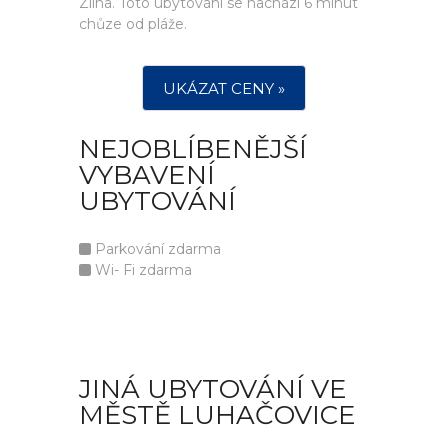
Zlína. Toto ubytování se nachází 6 minut
chůze od pláže.
UKÁZAT CENY »
NEJOBLÍBENĚJŠÍ
VYBAVENÍ
UBYTOVÁNÍ
Parkování zdarma
Wi- Fi zdarma
JINÁ UBYTOVÁNÍ VE
MĚSTĚ LUHAČOVICE