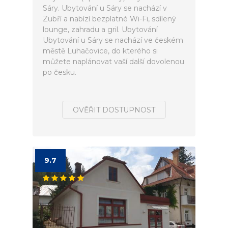
Sáry. Ubytování u Sáry se nachází v
Zubří a nabízí bezplatné Wi-Fi, sdílený
lounge, zahradu a gril. Ubytování
Ubytování u Sáry se nachází ve českém
městě Luhačovice, do kterého si
můžete naplánovat vaší další dovolenou
po česku.
OVĚŘIT DOSTUPNOST
9.7