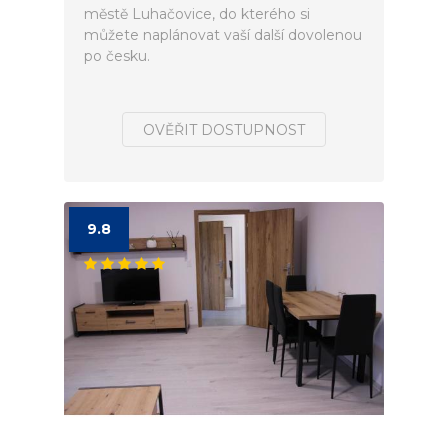
městě Luhačovice, do kterého si
můžete naplánovat vaší další dovolenou
po česku.
OVĚŘIT DOSTUPNOST
9.8