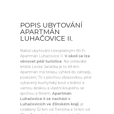
POPIS UBYTOVÁNÍ
APARTMÁN
LUHAČOVICE II.
Nabízí ubytování s bezplatným Wi-Fi.
Apartmán Luhačovice II.
V okolí se lze
věnovat pěší turistice
. Na ostravské
letiště Leoše Janáčka je to 69 km.
Apartmán má terasu, výhled do zahrady,
posezení, TV s plochou obrazovkou, plně
vybavený kuchyňský kout s lednicí a
varnou deskou a vlastní koupelnu se
sprchou a fénem.
Apartmán
Luhačovice II se nachází v
Luhačovicích ve Zlínském kraji
. je
vzdálený 32 km od Trenčína a 14 km od