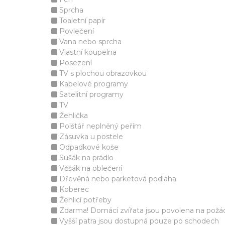
Sprcha
Toaletní papír
Povlečení
Vana nebo sprcha
Vlastní koupelna
Posezení
TV s plochou obrazovkou
Kabelové programy
Satelitní programy
TV
Žehlička
Polštář neplněný peřím
Zásuvka u postele
Odpadkové koše
Sušák na prádlo
Věšák na oblečení
Dřevěná nebo parketová podlaha
Koberec
Žehlicí potřeby
Zdarma! Domácí zvířata jsou povolena na požád
Vyšší patra jsou dostupná pouze po schodech