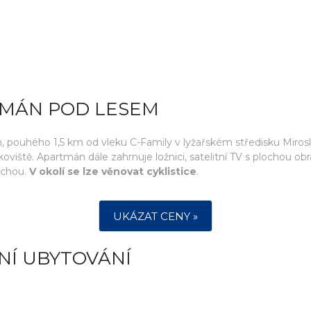
TMÁN POD LESEM
pouhého 1,5 km od vleku C-Family v lyžařském středisku Miroslav
oviště. Apartmán dále zahrnuje ložnici, satelitní TV s plochou 
rchou.
V okolí se lze věnovat cyklistice
.
UKÁZAT CENY »
NÍ UBYTOVÁNÍ