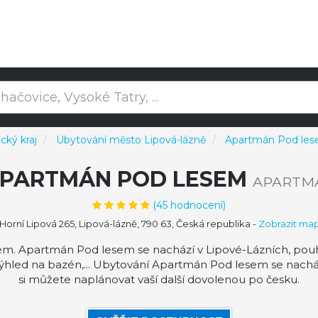
ký kraj
Ubytování město Lipová-lázně
Apartmán Pod le
PARTMÁN POD LESEM
APARTM
(
45
hodnocení)
Horní Lipová 265, Lipová-lázně, 790 63, Česká republika
-
Zobrazit ma
. Apartmán Pod lesem se nachází v Lipové-Lázních, pouh
, výhled na bazén,... Ubytování Apartmán Pod lesem se nac
si můžete naplánovat vaší další dovolenou po česku.