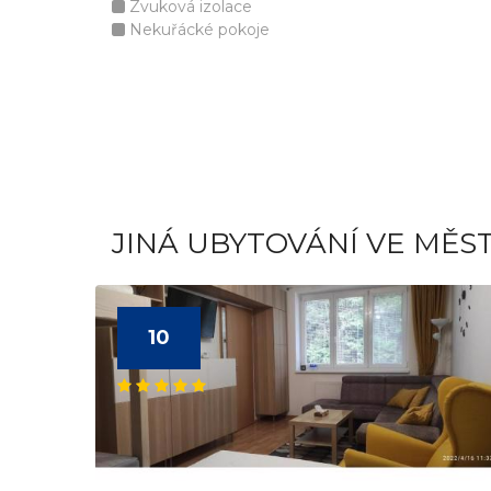
Zvuková izolace
Nekuřácké pokoje
JINÁ UBYTOVÁNÍ VE MĚS
10