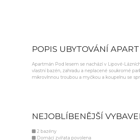
POPIS UBYTOVÁNÍ APAR
Apartmán Pod lesem se nachází v Lipové-Lázních, 
vlastní bazén, zahradu a neplacené soukromé park
mikrovlnnou troubou a myčkou a koupelnu se sp
NEJOBLÍBENĚJŠÍ VYBAVE
2 bazény
Domácí zvířata povolena