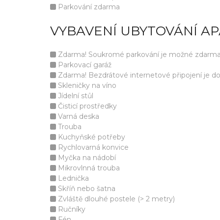
Parkování zdarma
VYBAVENÍ UBYTOVÁNÍ A
Zdarma! Soukromé parkování je možné zdarma v 
Parkovací garáž
Zdarma! Bezdrátové internetové připojení je d
Skleničky na víno
Jídelní stůl
Čisticí prostředky
Varná deska
Trouba
Kuchyňské potřeby
Rychlovarná konvice
Myčka na nádobí
Mikrovlnná trouba
Lednička
Skříň nebo šatna
Zvláště dlouhé postele (> 2 metry)
Ručníky
Fén