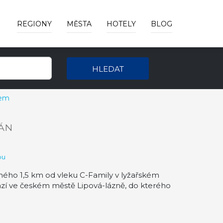
REGIONY
MĚSTA
HOTELY
BLOG
HLEDAT
sem
ÁN
pu
ého 1,5 km od vleku C-Family v lyžařském
hází ve českém městě Lipová-lázně, do kterého