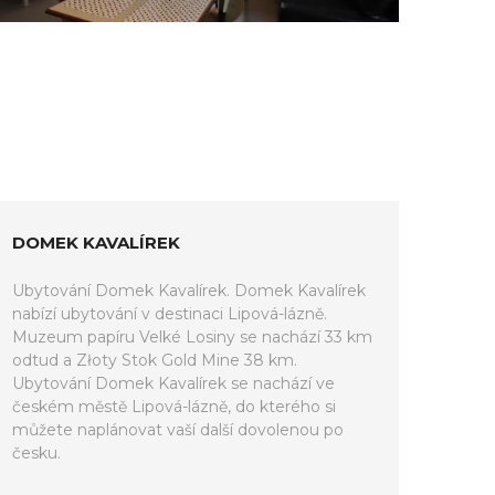
DOMEK KAVALÍREK
Ubytování Domek Kavalírek. Domek Kavalírek
nabízí ubytování v destinaci Lipová-lázně.
Muzeum papíru Velké Losiny se nachází 33 km
odtud a Złoty Stok Gold Mine 38 km.
Ubytování Domek Kavalírek se nachází ve
českém městě Lipová-lázně, do kterého si
můžete naplánovat vaší další dovolenou po
česku.