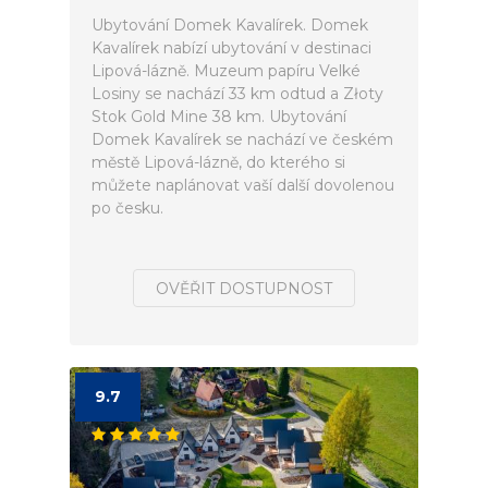
Ubytování Domek Kavalírek. Domek
Kavalírek nabízí ubytování v destinaci
Lipová-lázně. Muzeum papíru Velké
Losiny se nachází 33 km odtud a Złoty
Stok Gold Mine 38 km. Ubytování
Domek Kavalírek se nachází ve českém
městě Lipová-lázně, do kterého si
můžete naplánovat vaší další dovolenou
po česku.
OVĚŘIT DOSTUPNOST
9.7