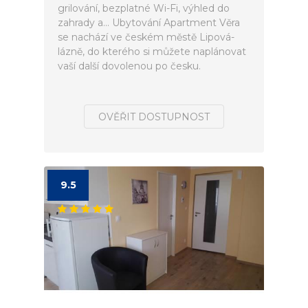
grilování, bezplatné Wi-Fi, výhled do
zahrady a... Ubytování Apartment Věra
se nachází ve českém městě Lipová-
lázně, do kterého si můžete naplánovat
vaší další dovolenou po česku.
OVĚŘIT DOSTUPNOST
9.5