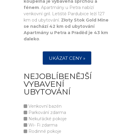
koupelna je vybavená sprchou a
fénem
. Apartmány u Petra nabízí
venkovní gril. Letiště Pardubice leží 127
km od ubytování.
Złoty Stok Gold Mine
se nachází 42 km od ubytování
Apartmány u Petra a Praděd je 43 km
daleko
.
UKÁZAT CENY »
NEJOBLÍBENĚJŠÍ
VYBAVENÍ
UBYTOVÁNÍ
Venkovní bazén
Parkování zdarma
Nekuřácké pokoje
Wi- Fi zdarma
Rodinné pokoje