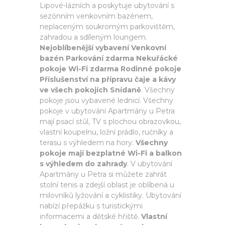
Lipové-lázních a poskytuje ubytování s
sezónním venkovním bazénem,
neplaceným soukromým parkovištěm,
zahradou a sdíleným loungem.
Nejoblíbenější vybavení Venkovní
bazén Parkování zdarma Nekuřácké
pokoje Wi-Fi zdarma Rodinné pokoje
Příslušenství na přípravu čaje a kávy
ve všech pokojích Snídaně
. Všechny
pokoje jsou vybavené lednicí. Všechny
pokoje v ubytování Apartmány u Petra
mají psací stůl, TV s plochou obrazovkou,
vlastní koupelnu, ložní prádlo, ručníky a
terasu s výhledem na hory.
Všechny
pokoje mají bezplatné Wi-Fi a balkon
s výhledem do zahrady
. V ubytování
Apartmány u Petra si můžete zahrát
stolní tenis a zdejší oblast je oblíbená u
milovníků lyžování a cyklistiky. Ubytování
nabízí přepážku s turistickými
informacemi a dětské hřiště.
Vlastní