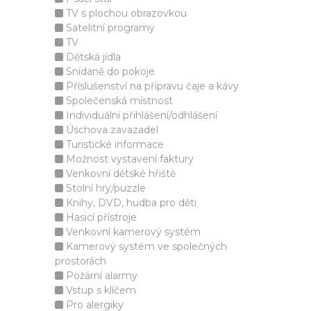
TV s plochou obrazovkou
Satelitní programy
TV
Dětská jídla
Snídaně do pokoje
Příslušenství na přípravu čaje a kávy
Společenská místnost
Individuální přihlášení/odhlášení
Úschova zavazadel
Turistické informace
Možnost vystavení faktury
Venkovní dětské hřiště
Stolní hry/puzzle
Knihy, DVD, hudba pro děti
Hasicí přístroje
Venkovní kamerový systém
Kamerový systém ve společných
prostorách
Požární alarmy
Vstup s klíčem
Pro alergiky