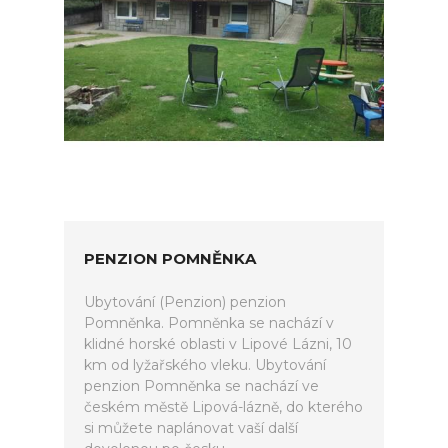
PENZION POMNĚNKA
Ubytování (Penzion) penzion
Pomněnka. Pomněnka se nachází v
klidné horské oblasti v Lipové Lázni, 10
km od lyžařského vleku. Ubytování
penzion Pomněnka se nachází ve
českém městě Lipová-lázně, do kterého
si můžete naplánovat vaší další