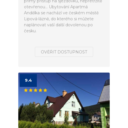
přímý přístup na sjezdovku, nepřetržitě
otevřenou... Ubytování Apartmá
Andělka se nachází ve českém městě
Lipová-lázně, do kterého si můžete
naplánovat vaší další dovolenou po
česku.
OVĚŘIT DOSTUPNOST
9.4