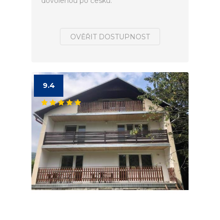
dovolenou po česku.
OVĚŘIT DOSTUPNOST
9.4