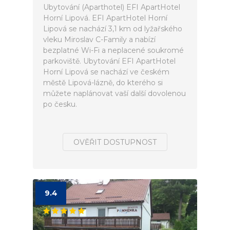
Ubytování (Aparthotel) EFI ApartHotel
Horní Lipová. EFI ApartHotel Horní
Lipová se nachází 3,1 km od lyžařského
vleku Miroslav C-Family a nabízí
bezplatné Wi-Fi a neplacené soukromé
parkoviště. Ubytování EFI ApartHotel
Horní Lipová se nachází ve českém
městě Lipová-lázně, do kterého si
můžete naplánovat vaší další dovolenou
po česku.
OVĚŘIT DOSTUPNOST
9.4