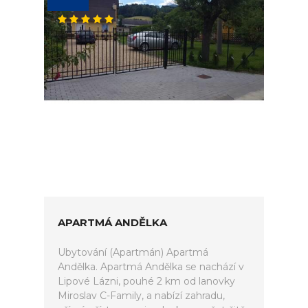
APARTMÁ ANDĚLKA
Ubytování (Apartmán) Apartmá
Andělka. Apartmá Andělka se nachází v
Lipové Lázni, pouhé 2 km od lanovky
Miroslav C-Family, a nabízí zahradu,