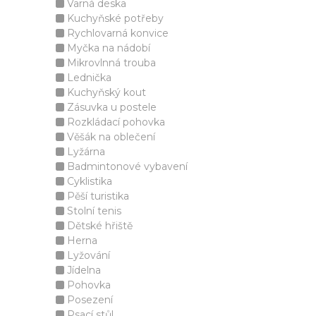
Varná deska
Kuchyňské potřeby
Rychlovarná konvice
Myčka na nádobí
Mikrovlnná trouba
Lednička
Kuchyňský kout
Zásuvka u postele
Rozkládací pohovka
Věšák na oblečení
Lyžárna
Badmintonové vybavení
Cyklistika
Pěší turistika
Stolní tenis
Dětské hřiště
Herna
Lyžování
Jídelna
Pohovka
Posezení
Psací stůl