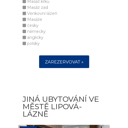
Masáž krku
Masáž zad
Venkovní lázeň
Masáže
česky
německy
anglicky
polsky
ZAREZERVOVAT »
JINÁ UBYTOVÁNÍ VE
MĚSTĚ LIPOVÁ-
LÁZNĚ