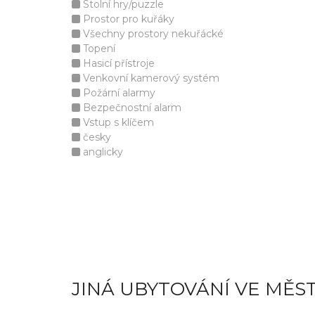
Stolní hry/puzzle
Prostor pro kuřáky
Všechny prostory nekuřácké
Topení
Hasicí přístroje
Venkovní kamerový systém
Požární alarmy
Bezpečnostní alarm
Vstup s klíčem
česky
anglicky
JINÁ UBYTOVÁNÍ VE MĚ