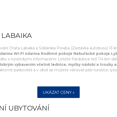
 LABAIKA
ní Chata Labaika a Szklarska Poręba (Zastávka autobusů) 13 km
 zdarma Wi-Fi zdarma Rodinné pokoje Nekuřácké pokoje Ly
ážku s turistickými informacemi. Letiště Pardubice leží 114 km da
dobrým vybavením včetně lednice, myčky nádobí a trouby a
romé parkoviště a v okolí se můžete věnovat pěší turistice, lyžová
UKÁZAT CENY »
NÍ UBYTOVÁNÍ