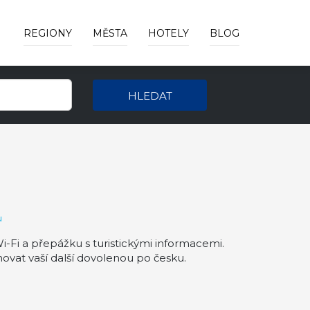
REGIONY
MĚSTA
HOTELY
BLOG
HLEDAT
u
i-Fi a přepážku s turistickými informacemi.
vat vaší další dovolenou po česku.