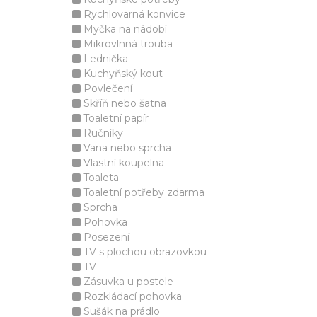
Rychlovarná konvice
Myčka na nádobí
Mikrovlnná trouba
Lednička
Kuchyňský kout
Povlečení
Skříň nebo šatna
Toaletní papír
Ručníky
Vana nebo sprcha
Vlastní koupelna
Toaleta
Toaletní potřeby zdarma
Sprcha
Pohovka
Posezení
TV s plochou obrazovkou
TV
Zásuvka u postele
Rozkládací pohovka
Sušák na prádlo