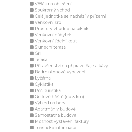
Věšák na oblečení
Soukromý vchod
Celá jednotka se nachází v přízemí
Venkovní krb
Prostory vhodné na piknik
Venkovní nábytek
Venkovní jídelní kout
Sluneční terasa
Gril
Terasa
Příslušenství na přípravu čaje a kávy
Badmintonové vybavení
Lyžárna
Cyklistika
Pěší turistika
Golfové hřiště (do 3 km)
Výhled na hory
Apartmán v budově
Samostatná budova
Možnost vystavení faktury
Turistické informace