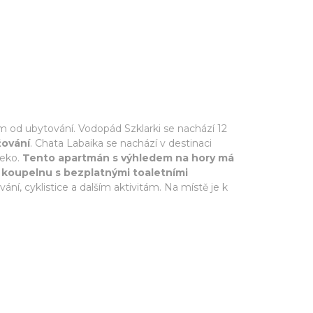
 od ubytování. Vodopád Szklarki se nachází 12
žování
. Chata Labaika se nachází v destinaci
leko.
Tento apartmán s výhledem na hory má
 koupelnu s bezplatnými toaletními
ní, cyklistice a dalším aktivitám. Na místě je k