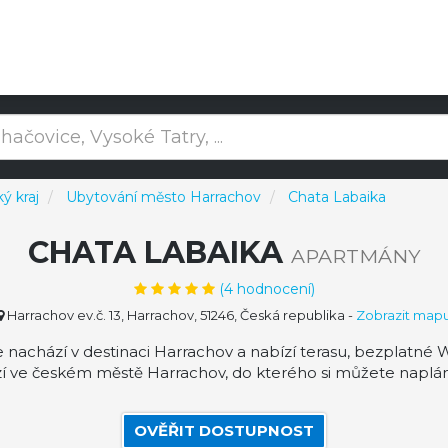
ý kraj
Ubytování město Harrachov
Chata Labaika
CHATA LABAIKA
APARTMÁNY
(
4
hodnocení)
Harrachov ev.č. 13, Harrachov, 51246, Česká republika
-
Zobrazit map
nachází v destinaci Harrachov a nabízí terasu, bezplatné W
í ve českém městě Harrachov, do kterého si můžete napláno
OVĚŘIT DOSTUPNOST