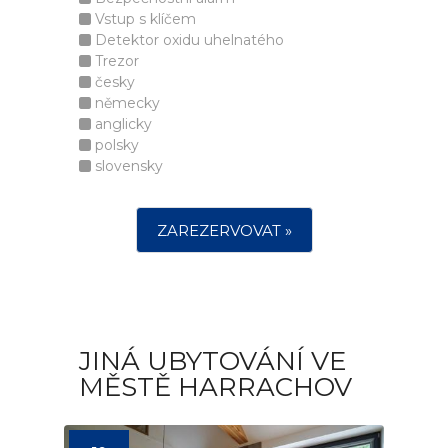
Vstup s klíčem
Detektor oxidu uhelnatého
Trezor
česky
německy
anglicky
polsky
slovensky
ZAREZERVOVAT »
JINÁ UBYTOVÁNÍ VE
MĚSTĚ HARRACHOV