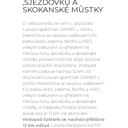
,SJEZDOVKU A
SKOKANSKÉ MŮSTKY
O větší pohodu se vám v ubytování
Luxusní apartmán GRAND v centru
Harrachova se saunou, wallboxem EV,
parkováním zdarma, Netflix a HBO,
velkým balkonem a výhledem na
Čertovu horu, sjezdovku a skokanské
můstky postará možnost dojet až před
vchod na lyžích and lyžárna. Vodopád
Kamienczyka se nachází 12 km od
ubytování Luxusní apartmán GRAND v
centru Harrachova se saunou, wallboxem
EV, parkováním zdarma, Netflix a HBO,
velkým balkonem a výhledem na
Čertovu horu, sjezdovku a skokanské
můstky a Szklarska Poręba (Zastávka
autobusů) je 13 km od ubytování.
Vodopád Szklarki se nachází přibližně
12 km odtud
. Letiště Pardubice leží 115