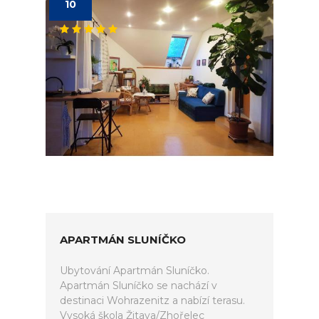
10
APARTMÁN SLUNÍČKO
Ubytování Apartmán Sluníčko.
Apartmán Sluníčko se nachází v
destinaci Wohrazenitz a nabízí terasu.
Vysoká škola Žitava/Zhořelec