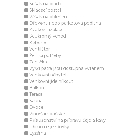
Sušák na prádlo
Skládací postel
Věšák na oblečení
Dřevěná nebo parketová podlaha
Zvuková izolace
Soukromý vchod
Koberec
Ventilátor
Žehlicí potřeby
Žehlička
Vyšší patra jsou dostupná výtahem
Venkovní nábytek
Venkovní jídelní kout
Balkon
Terasa
Sauna
Ovoce
Víno/šampaňské
Příslušenství na přípravu čaje a kávy
Přímo u sjezdovky
Lyžárna