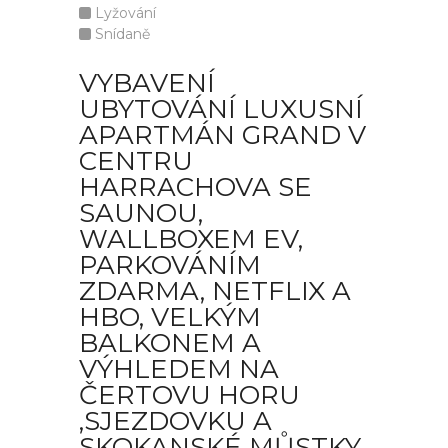
Lyžování
Snídaně
VYBAVENÍ
UBYTOVÁNÍ LUXUSNÍ
APARTMÁN GRAND V
CENTRU
HARRACHOVA SE
SAUNOU,
WALLBOXEM EV,
PARKOVÁNÍM
ZDARMA, NETFLIX A
HBO, VELKÝM
BALKONEM A
VÝHLEDEM NA
ČERTOVU HORU
,SJEZDOVKU A
SKOKANSKÉ MŮSTKY