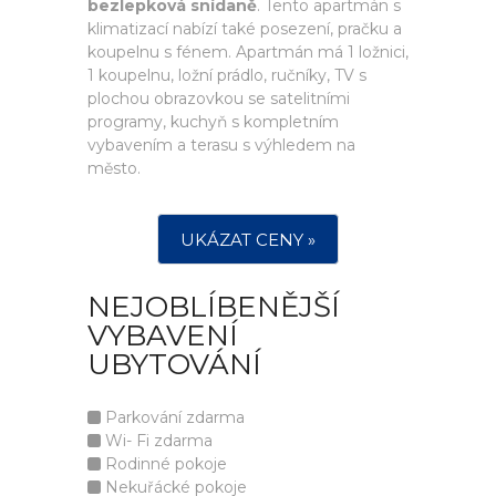
bezlepková snídaně
. Tento apartmán s
klimatizací nabízí také posezení, pračku a
koupelnu s fénem. Apartmán má 1 ložnici,
1 koupelnu, ložní prádlo, ručníky, TV s
plochou obrazovkou se satelitními
programy, kuchyň s kompletním
vybavením a terasu s výhledem na
město.
UKÁZAT CENY »
NEJOBLÍBENĚJŠÍ
VYBAVENÍ
UBYTOVÁNÍ
Parkování zdarma
Wi- Fi zdarma
Rodinné pokoje
Nekuřácké pokoje