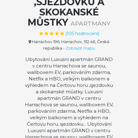
,SJEZDOVKU A
SKOKANSKÉ
MŮSTKY
APARTMÁNY
(
105
hodnocení)
Harrachov 196, Harrachov, 512 46, Česká
republika
-
Zobrazit mapu
Ubytování Luxusní apartmán GRAND
v centru Harrachova se saunou,
wallboxem EV, parkováním zdarma,
Netflix a HBO, velkým balkonem a
výhledem na Čertovu horu ,sjezdovku
a skokanské můstky. Luxusní
apartmán GRAND v centru
Harrachova se saunou, wallboxem EV,
parkováním zdarma, Netflix a HBO,
velkým balkonem a výhledem na
Čertovu horu, sjezdovku... Ubytování
Luxusní apartmán GRAND v centru
Harrachova se saunou, wallboxem EV,