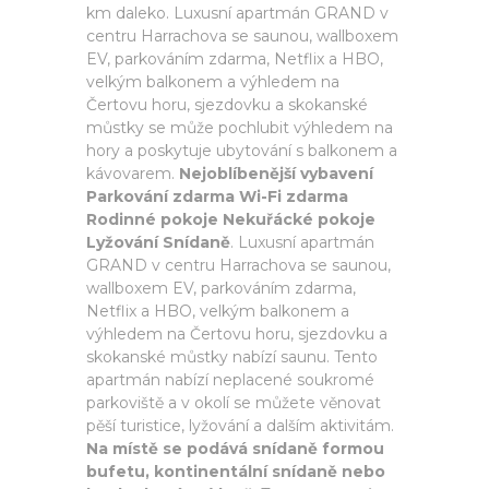
km daleko. Luxusní apartmán GRAND v
centru Harrachova se saunou, wallboxem
EV, parkováním zdarma, Netflix a HBO,
velkým balkonem a výhledem na
Čertovu horu, sjezdovku a skokanské
můstky se může pochlubit výhledem na
hory a poskytuje ubytování s balkonem a
kávovarem.
Nejoblíbenější vybavení
Parkování zdarma Wi-Fi zdarma
Rodinné pokoje Nekuřácké pokoje
Lyžování Snídaně
. Luxusní apartmán
GRAND v centru Harrachova se saunou,
wallboxem EV, parkováním zdarma,
Netflix a HBO, velkým balkonem a
výhledem na Čertovu horu, sjezdovku a
skokanské můstky nabízí saunu. Tento
apartmán nabízí neplacené soukromé
parkoviště a v okolí se můžete věnovat
pěší turistice, lyžování a dalším aktivitám.
Na místě se podává snídaně formou
bufetu, kontinentální snídaně nebo