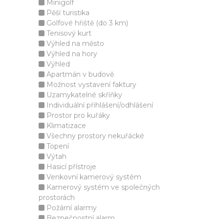
Minigolf
Pěší turistika
Golfové hřiště (do 3 km)
Tenisový kurt
Výhled na město
Výhled na hory
Výhled
Apartmán v budově
Možnost vystavení faktury
Uzamykatelné skříňky
Individuální přihlášení/odhlášení
Prostor pro kuřáky
Klimatizace
Všechny prostory nekuřácké
Topení
Výtah
Hasicí přístroje
Venkovní kamerový systém
Kamerový systém ve společných
prostorách
Požární alarmy
Bezpečnostní alarm