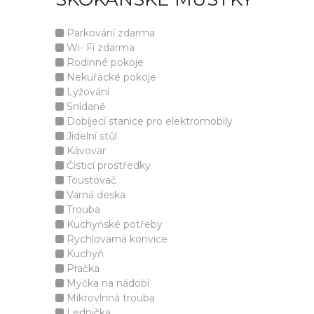
Parkování zdarma
Wi- Fi zdarma
Rodinné pokoje
Nekuřácké pokoje
Lyžování
Snídaně
Dobíjecí stanice pro elektromobily
Jídelní stůl
Kávovar
Čisticí prostředky
Toustovač
Varná deska
Trouba
Kuchyňské potřeby
Rychlovarná konvice
Kuchyň
Pračka
Myčka na nádobí
Mikrovlnná trouba
Lednička