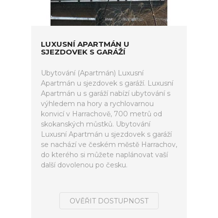
LUXUSNÍ APARTMÁN U
SJEZDOVEK S GARÁŽÍ
Ubytování (Apartmán) Luxusní
Apartmán u sjezdovek s garáží. Luxusní
Apartmán u s garáží nabízí ubytování s
výhledem na hory a rychlovarnou
konvicí v Harrachově, 700 metrů od
skokanských můstků. Ubytování
Luxusní Apartmán u sjezdovek s garáží
se nachází ve českém městě Harrachov,
do kterého si můžete naplánovat vaší
další dovolenou po česku.
OVĚŘIT DOSTUPNOST