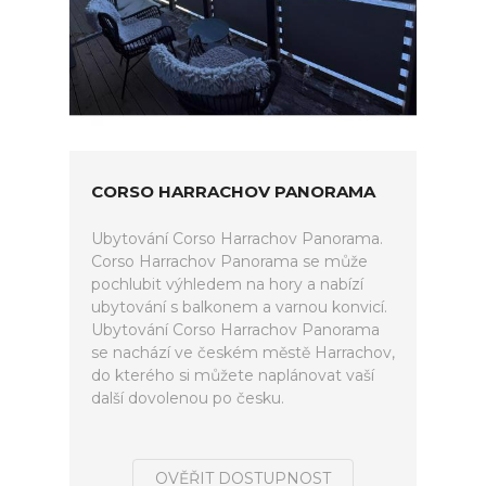
CORSO HARRACHOV PANORAMA
Ubytování Corso Harrachov Panorama.
Corso Harrachov Panorama se může
pochlubit výhledem na hory a nabízí
ubytování s balkonem a varnou konvicí.
Ubytování Corso Harrachov Panorama
se nachází ve českém městě Harrachov,
do kterého si můžete naplánovat vaší
další dovolenou po česku.
OVĚŘIT DOSTUPNOST