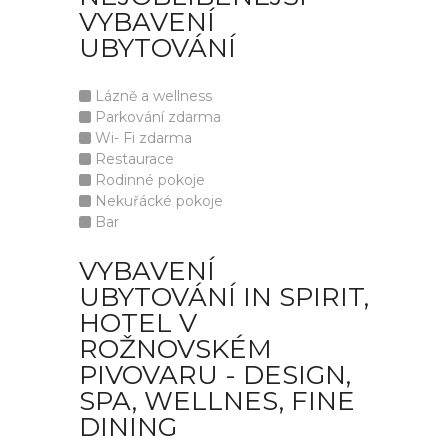
VYBAVENÍ
UBYTOVÁNÍ
Lázně a wellness
Parkování zdarma
Wi- Fi zdarma
Restaurace
Rodinné pokoje
Nekuřácké pokoje
Bar
VYBAVENÍ
UBYTOVÁNÍ IN SPIRIT,
HOTEL V
ROŽNOVSKÉM
PIVOVARU - DESIGN,
SPA, WELLNES, FINE
DINING