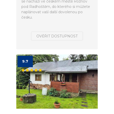
se nachází ve českém městě Rožnov
pod Radhoštěm, do kterého si můžete
naplánovat vaší další dovolenou po
česku.
OVĚŘIT DOSTUPNOST
9.7