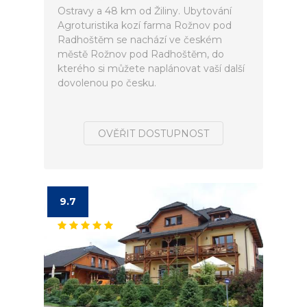
Ostravy a 48 km od Žiliny. Ubytování
Agroturistika kozí farma Rožnov pod
Radhoštěm se nachází ve českém
městě Rožnov pod Radhoštěm, do
kterého si můžete naplánovat vaší další
dovolenou po česku.
OVĚŘIT DOSTUPNOST
9.7