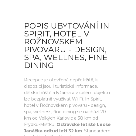
POPIS UBYTOVÁNÍ IN
SPIRIT, HOTEL V
ROŽNOVSKÉM
PIVOVARU - DESIGN,
SPA, WELLNES, FINE
DINING
Recepce je otevřená nepřetržitě, k
dispozici jsou i turistické informace,
dětské hřiště a lyžárna a v celém objektu
lze bezplatně využívat Wi-Fi. In Spirit,
hotel v Rožnovském pivovaru - design,
spa, wellness, fine dining se nachází 20
km od Velkých Karlovic a 38 km od
Frýdku-Místku.
Ostravské letiště Leoše
Janáčka odtud leží 32 km
. Standardem