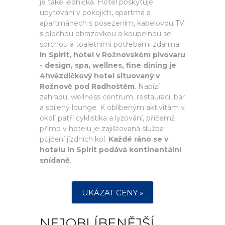
je také lednička. Hotel poskytuje
ubytování v pokojích, apartmá a
apartmánech s posezením, kabelovou TV
s plochou obrazovkou a koupelnou se
sprchou a toaletními potřebami zdarma.
In Spirit, hotel v Rožnovském pivovaru
- design, spa, wellnes, fine dining je
4hvězdičkový hotel situovaný v
Rožnově pod Radhoštěm
. Nabízí
zahradu, wellness centrum, restauraci, bar
a sdílený lounge. K oblíbeným aktivitám v
okolí patří cyklistika a lyžování, přičemž
přímo v hotelu je zajišťovaná služba
půjčení jízdních kol.
Každé ráno se v
hotelu In Spirit podává kontinentální
snídaně
.
UKÁZAT CENY »
NEJOBLÍBENĚJŠÍ