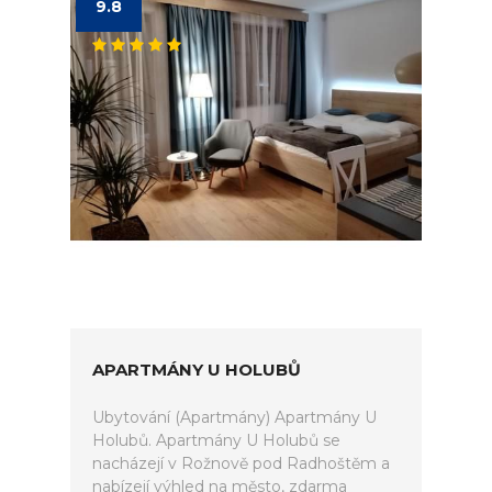
9.8
APARTMÁNY U HOLUBŮ
Ubytování (Apartmány) Apartmány U
Holubů. Apartmány U Holubů se
nacházejí v Rožnově pod Radhoštěm a
nabízejí výhled na město, zdarma