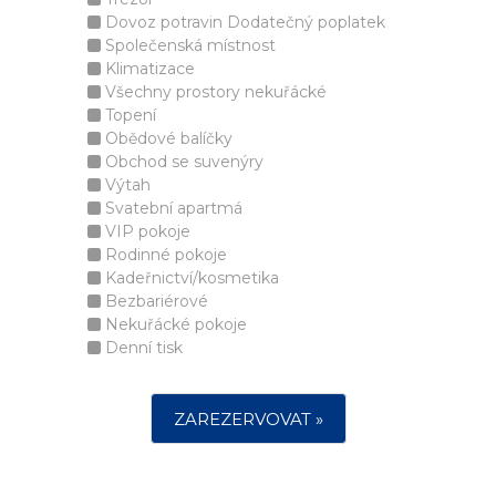
Dovoz potravin Dodatečný poplatek
Společenská místnost
Klimatizace
Všechny prostory nekuřácké
Topení
Obědové balíčky
Obchod se suvenýry
Výtah
Svatební apartmá
VIP pokoje
Rodinné pokoje
Kadeřnictví/kosmetika
Bezbariérové
Nekuřácké pokoje
Denní tisk
ZAREZERVOVAT »