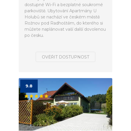
dostupné Wi-Fi a bezplatné soukromé
parkoviště. Ubytování Apartmány U
Holubů se nachází ve českém městě
Rožnov pod Radhoštěm, do kterého si
můžete naplánovat vaší další dovolenou
po česku.
OVĚŘIT DOSTUPNOST
9.8