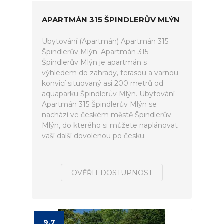
APARTMÁN 315 ŠPINDLERŮV MLÝN
Ubytování (Apartmán) Apartmán 315
Špindlerův Mlýn. Apartmán 315
Špindlerův Mlýn je apartmán s
výhledem do zahrady, terasou a varnou
konvicí situovaný asi 200 metrů od
aquaparku Špindlerův Mlýn. Ubytování
Apartmán 315 Špindlerův Mlýn se
nachází ve českém městě Špindlerův
Mlýn, do kterého si můžete naplánovat
vaší další dovolenou po česku.
OVĚŘIT DOSTUPNOST
9.7