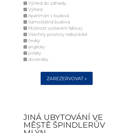
Výhled do zahrady
Výhled
Apartmán v budově
Samostatná budova
Možnost vystavení faktury
Všechny prostory nekuřácké
česky
anglicky
polsky
slovensky
ZAREZERVOVAT »
JINÁ UBYTOVÁNÍ VE
MĚSTĚ ŠPINDLERŮV
MLÝN