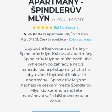
APARTMÁNY -
ŠPINDLERŮV
MLÝN
APARTMÁNY
(
62
hodnocení)
347 Kostelní Apartmán 301, Špindlerův
Mlýn, 543 51, Česká republika
-
Zobrazit mapu
Ubytování Královské apartmány -
Špindlerův Mlýn. Královské apartmány
- Špindlerův Mlýn se může pochlubit
výhledem do zahrady a nabízí
zahradu, bar a přístup na lyžích až k
ubytování. Ubytování Královské
apartmány - Špindlerův Mlýn se
nachází ve českém městě Špindlerův
Mlýn, do kterého si můžete
naplánovat vaší další dovolenou po
česku.