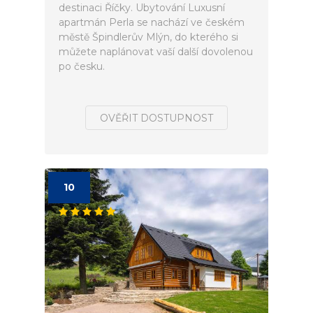
destinaci Říčky. Ubytování Luxusní
apartmán Perla se nachází ve českém
městě Špindlerův Mlýn, do kterého si
můžete naplánovat vaší další dovolenou
po česku.
OVĚŘIT DOSTUPNOST
10