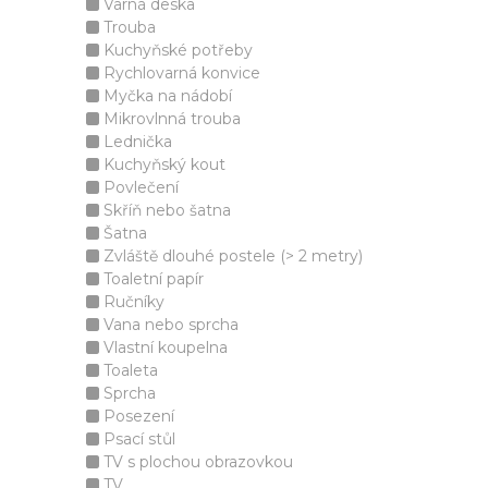
Varná deska
Trouba
Kuchyňské potřeby
Rychlovarná konvice
Myčka na nádobí
Mikrovlnná trouba
Lednička
Kuchyňský kout
Povlečení
Skříň nebo šatna
Šatna
Zvláště dlouhé postele (> 2 metry)
Toaletní papír
Ručníky
Vana nebo sprcha
Vlastní koupelna
Toaleta
Sprcha
Posezení
Psací stůl
TV s plochou obrazovkou
TV