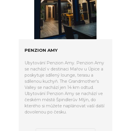
PENZION AMY
Ubytování Penzion Amy. Penzion Amy
se nachází v destinaci Mařov u Úpice a
poskytuje sdílený lounge, terasu a
sdílenou kuchyň. The Grandmother's
Valley se nachází jen 14 km odtud.
Ubytování Penzion Amy se nachází ve
českém městě Špindlerův Mlýn, do
kterého si můžete naplánovat vaší další
dovolenou po česku.