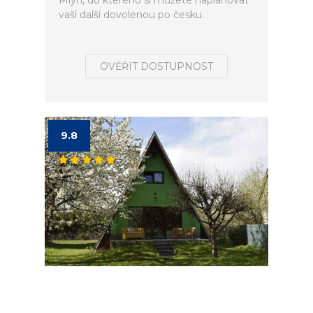
Mlýn, do kterého si můžete naplánovat
vaší další dovolenou po česku.
OVĚŘIT DOSTUPNOST
9.8