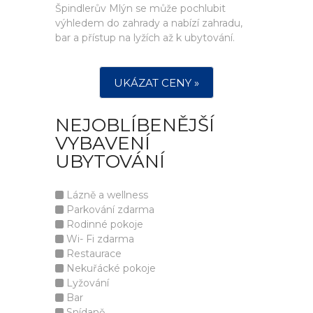
Špindlerův Mlýn se může pochlubit
výhledem do zahrady a nabízí zahradu,
bar a přístup na lyžích až k ubytování.
UKÁZAT CENY »
NEJOBLÍBENĚJŠÍ
VYBAVENÍ
UBYTOVÁNÍ
Lázně a wellness
Parkování zdarma
Rodinné pokoje
Wi- Fi zdarma
Restaurace
Nekuřácké pokoje
Lyžování
Bar
Snídaně