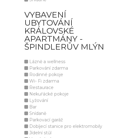
VYBAVENÍ
UBYTOVÁNÍ
KRÁLOVSKÉ
APARTMÁNY -
ŠPINDLERŮV MLÝN
Lázně a wellness
Parkování zdarma
Rodinné pokoje
Wi- Fi zdarma
Restaurace
Nekuřácké pokoje
Lyžování
Bar
Snídaně
Parkovací garáž
Dobíjecí stanice pro elektromobily
Jídelní stůl