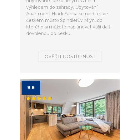
ubytování s bezplatným Wi-Fi a
výhledem do zahrady. Ubytování
Apartment Hradečanka se nachází ve
českém městě Špindlerův Mlýn, do
kterého si můžete naplánovat vaší další
dovolenou po česku.
OVĚŘIT DOSTUPNOST
9.8