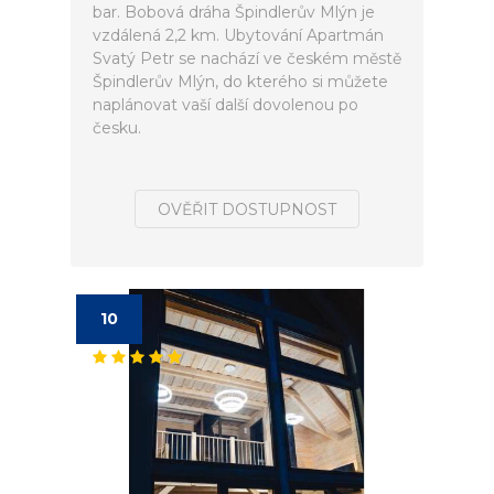
bar. Bobová dráha Špindlerův Mlýn je
vzdálená 2,2 km. Ubytování Apartmán
Svatý Petr se nachází ve českém městě
Špindlerův Mlýn, do kterého si můžete
naplánovat vaší další dovolenou po
česku.
OVĚŘIT DOSTUPNOST
10