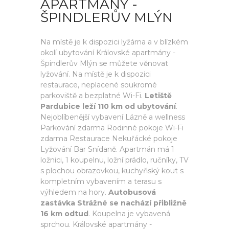
APARTMÁNY -
ŠPINDLERŮV MLÝN
Na místě je k dispozici lyžárna a v blízkém
okolí ubytování Královské apartmány -
Špindlerův Mlýn se můžete věnovat
lyžování. Na místě je k dispozici
restaurace, neplacené soukromé
parkoviště a bezplatné Wi-Fi.
Letiště
Pardubice leží 110 km od ubytování
.
Nejoblíbenější vybavení Lázně a wellness
Parkování zdarma Rodinné pokoje Wi-Fi
zdarma Restaurace Nekuřácké pokoje
Lyžování Bar Snídaně. Apartmán má 1
ložnici, 1 koupelnu, ložní prádlo, ručníky, TV
s plochou obrazovkou, kuchyňský kout s
kompletním vybavením a terasu s
výhledem na hory.
Autobusová
zastávka Strážné se nachází přibližně
16 km odtud
. Koupelna je vybavená
sprchou. Královské apartmány -