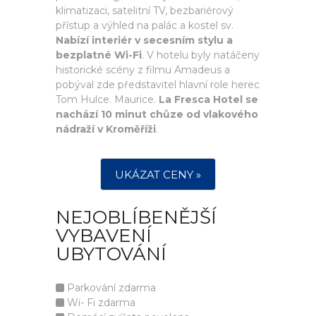
klimatizaci, satelitní TV, bezbariérový
přístup a výhled na palác a kostel sv.
Nabízí interiér v secesním stylu a
bezplatné Wi-Fi
. V hotelu byly natáčeny
historické scény z filmu Amadeus a
pobýval zde představitel hlavní role herec
Tom Hulce. Maurice.
La Fresca Hotel se
nachází 10 minut chůze od vlakového
nádraží v Kroměříži
.
UKÁZAT CENY »
NEJOBLÍBENĚJŠÍ
VYBAVENÍ
UBYTOVÁNÍ
Parkování zdarma
Wi- Fi zdarma