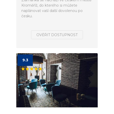
Zlámanka se nachází ve českém městě
Kroměříž, do kterého si můžete
naplánovat vaší další dovolenou po
česku.
OVĚŘIT DOSTUPNOST
9.3