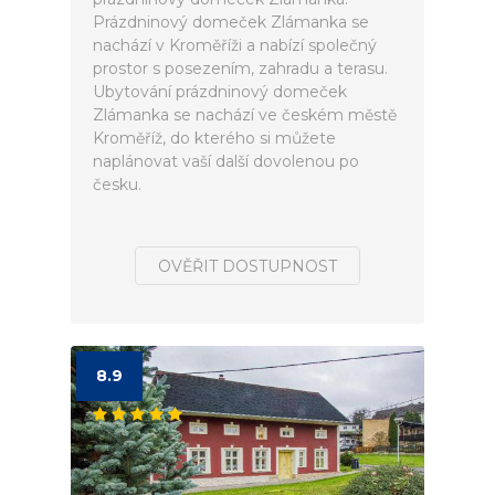
Prázdninový domeček Zlámanka se
nachází v Kroměříži a nabízí společný
prostor s posezením, zahradu a terasu.
Ubytování prázdninový domeček
Zlámanka se nachází ve českém městě
Kroměříž, do kterého si můžete
naplánovat vaší další dovolenou po
česku.
OVĚŘIT DOSTUPNOST
8.9