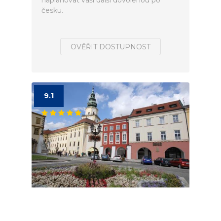
naplánovat vaší další dovolenou po
česku.
OVĚŘIT DOSTUPNOST
9.1