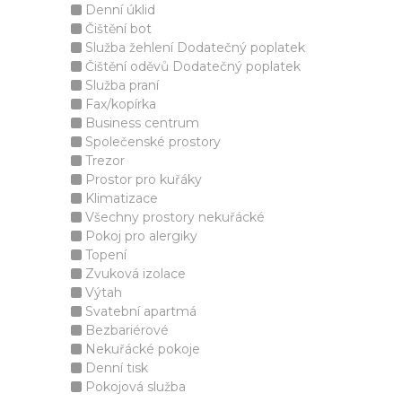
Denní úklid
Čištění bot
Služba žehlení Dodatečný poplatek
Čištění oděvů Dodatečný poplatek
Služba praní
Fax/kopírka
Business centrum
Společenské prostory
Trezor
Prostor pro kuřáky
Klimatizace
Všechny prostory nekuřácké
Pokoj pro alergiky
Topení
Zvuková izolace
Výtah
Svatební apartmá
Bezbariérové
Nekuřácké pokoje
Denní tisk
Pokojová služba