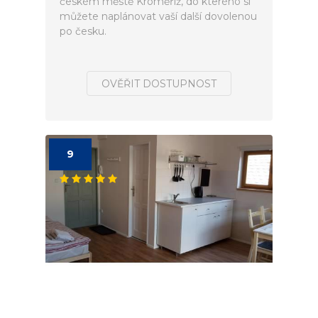
českém městě Kroměříž, do kterého si
můžete naplánovat vaší další dovolenou
po česku.
OVĚŘIT DOSTUPNOST
9