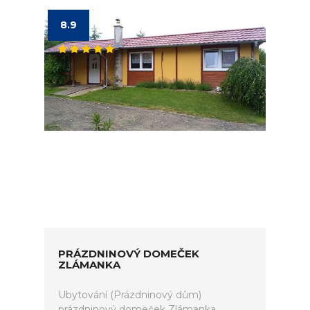
8.9
PRÁZDNINOVÝ DOMEČEK
ZLÁMANKA
Ubytování (Prázdninový dům)
prázdninový domeček Zlámanka.