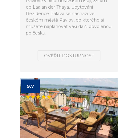
Pavlově v Jihomoravském kraji, 34 km
od Laa an der Thaya. Ubytování
Rezidence Pálava se nachází ve
českém městě Pavlov, do kterého si
můžete naplánovat vaší další dovolenou
po česku.
OVĚŘIT DOSTUPNOST
9.7