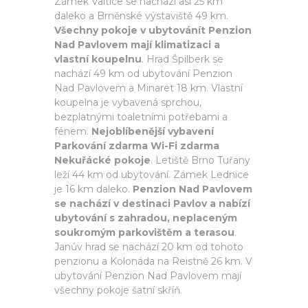
Zámek Valtice se nachází asi 25 km
daleko a Brněnské výstaviště 49 km.
Všechny pokoje v ubytovánít Penzion
Nad Pavlovem mají klimatizaci a
vlastní koupelnu
. Hrad Špilberk se
nachází 49 km od ubytování Penzion
Nad Pavlovem a Minaret 18 km. Vlastní
koupelna je vybavená sprchou,
bezplatnými toaletními potřebami a
fénem.
Nejoblíbenější vybavení
Parkování zdarma Wi-Fi zdarma
Nekuřácké pokoje
. Letiště Brno Tuřany
leží 44 km od ubytování. Zámek Lednice
je 16 km daleko.
Penzion Nad Pavlovem
se nachází v destinaci Pavlov a nabízí
ubytování s zahradou, neplaceným
soukromým parkovištěm a terasou
.
Janův hrad se nachází 20 km od tohoto
penzionu a Kolonáda na Reistně 26 km. V
ubytování Penzion Nad Pavlovem mají
všechny pokoje šatní skříň.