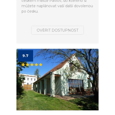
českém městě Pavlov, do kterého si
můžete naplánovat vaší další dovolenou
po česku.
OVĚŘIT DOSTUPNOST
9.7