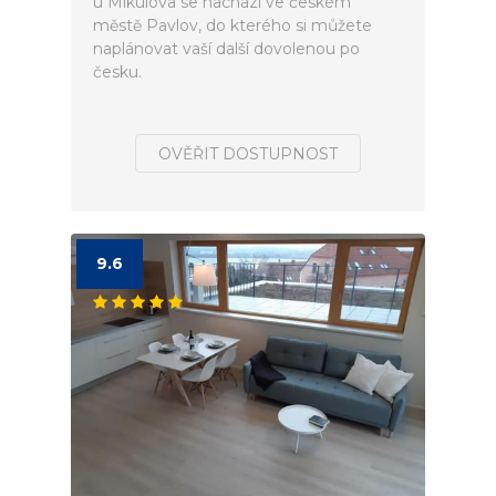
u Mikulova se nachází ve českém
městě Pavlov, do kterého si můžete
naplánovat vaší další dovolenou po
česku.
OVĚŘIT DOSTUPNOST
9.6