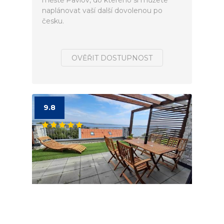
městě Pavlov, do kterého si můžete
naplánovat vaší další dovolenou po
česku.
OVĚŘIT DOSTUPNOST
9.8