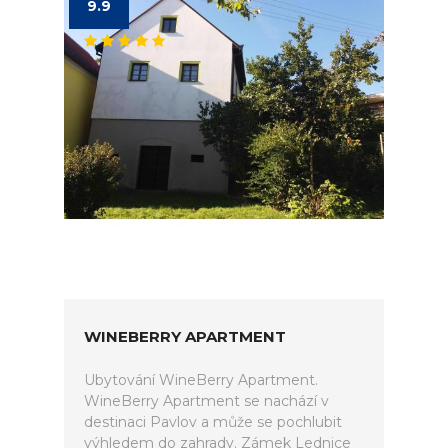
9.9
WINEBERRY APARTMENT
Ubytování WineBerry Apartment.
WineBerry Apartment se nachází v
destinaci Pavlov a může se pochlubit
výhledem do zahrady. Zámek Lednice