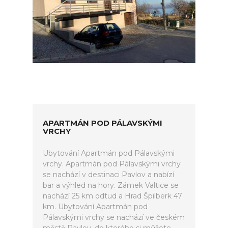
APARTMÁN POD PÁLAVSKÝMI
VRCHY
Ubytování Apartmán pod Pálavskými
vrchy. Apartmán pod Pálavskými vrchy
se nachází v destinaci Pavlov a nabízí
bar a výhled na hory. Zámek Valtice se
nachází 25 km odtud a Hrad Špilberk 47
km. Ubytování Apartmán pod
Pálavskými vrchy se nachází ve českém