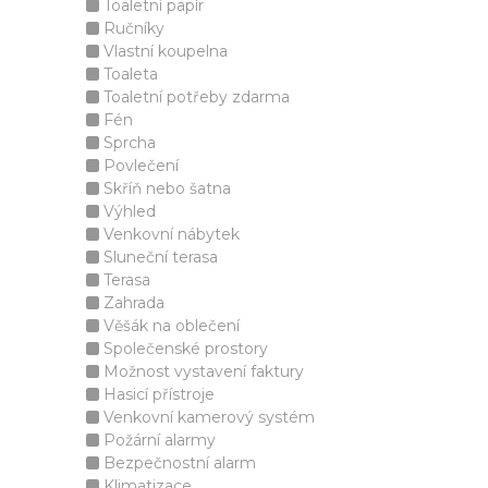
Toaletní papír
Ručníky
Vlastní koupelna
Toaleta
Toaletní potřeby zdarma
Fén
Sprcha
Povlečení
Skříň nebo šatna
Výhled
Venkovní nábytek
Sluneční terasa
Terasa
Zahrada
Věšák na oblečení
Společenské prostory
Možnost vystavení faktury
Hasicí přístroje
Venkovní kamerový systém
Požární alarmy
Bezpečnostní alarm
Klimatizace