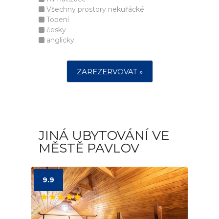
Všechny prostory nekuřácké
Topení
česky
anglicky
ZAREZERVOVAT »
JINÁ UBYTOVÁNÍ VE
MĚSTĚ PAVLOV
9.9