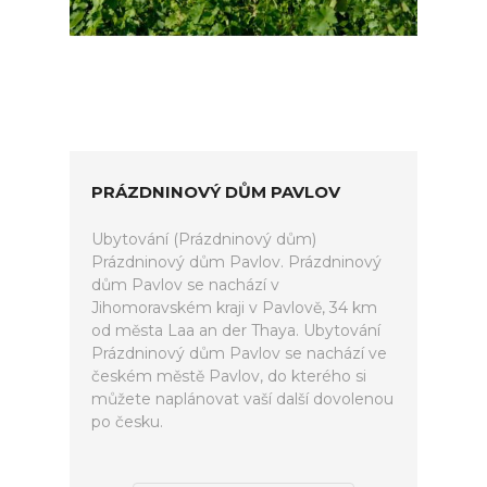
PRÁZDNINOVÝ DŮM PAVLOV
Ubytování (Prázdninový dům)
Prázdninový dům Pavlov. Prázdninový
dům Pavlov se nachází v
Jihomoravském kraji v Pavlově, 34 km
od města Laa an der Thaya. Ubytování
Prázdninový dům Pavlov se nachází ve
českém městě Pavlov, do kterého si
můžete naplánovat vaší další dovolenou
po česku.