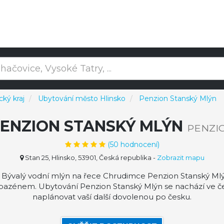
ký kraj
Ubytování město Hlinsko
Penzion Stanský Mlýn
ENZION STANSKÝ MLÝN
PENZI
(
50
hodnocení)
Stan 25, Hlinsko, 53901, Česká republika
-
Zobrazit mapu
 Bývalý vodní mlýn na řece Chrudimce Penzion Stanský Mlý
 s bazénem. Ubytování Penzion Stanský Mlýn se nachází ve 
naplánovat vaší další dovolenou po česku.