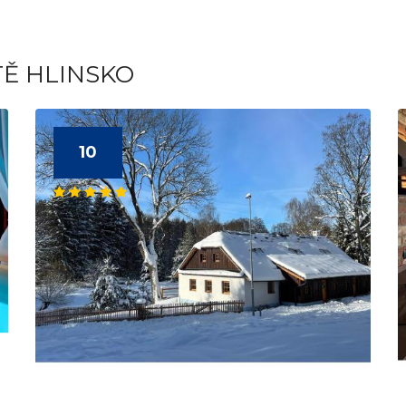
TĚ HLINSKO
10