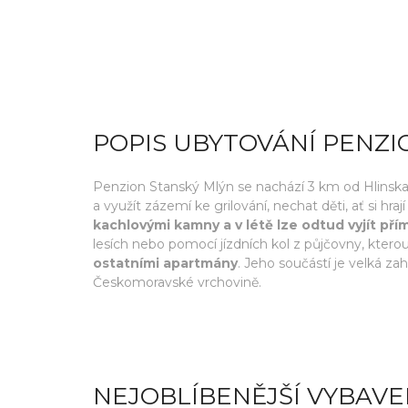
POPIS UBYTOVÁNÍ PENZI
Penzion Stanský Mlýn se nachází 3 km od Hlinska 
a využít zázemí ke grilování, nechat děti, ať si hra
kachlovými kamny a v létě lze odtud vyjít př
lesích nebo pomocí jízdních kol z půjčovny, kter
ostatními apartmány
. Jeho součástí je velká z
Českomoravské vrchovině.
NEJOBLÍBENĚJŠÍ VYBAVE