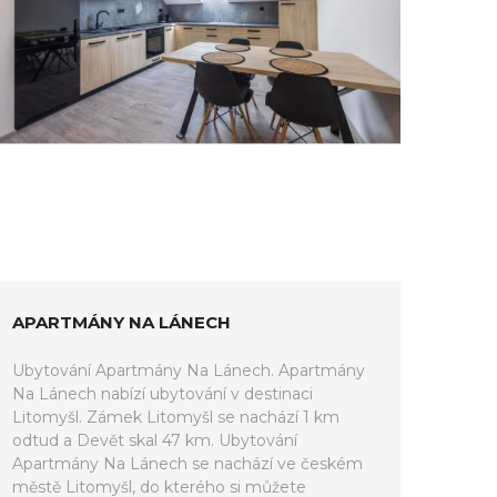
APARTMÁNY NA LÁNECH
Ubytování Apartmány Na Lánech. Apartmány
Na Lánech nabízí ubytování v destinaci
Litomyšl. Zámek Litomyšl se nachází 1 km
odtud a Devět skal 47 km. Ubytování
Apartmány Na Lánech se nachází ve českém
městě Litomyšl, do kterého si můžete