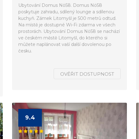
Ubytování Domus Nö58. Domus Nö58
poskytuje zahradu, sdílený lounge a sdílenou
kuchyň. Zámek Litomyšl je 500 metrů odtud.
Na místě je dostupné Wi-Fi zdarma ve všech
prostorách. Ubytování Domus Nö58 se nachází
ve českém městě Litomyšl, do kterého si
můžete naplánovat vaší další dovolenou po
česku.
OVĚŘIT DOSTUPNOST
9.4