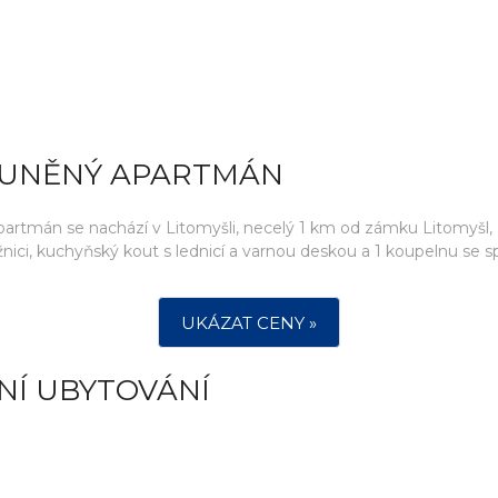
LUNĚNÝ APARTMÁN
 apartmán se nachází v Litomyšli, necelý 1 km od zámku Litomyšl,
žnici, kuchyňský kout s lednicí a varnou deskou a 1 koupelnu se 
UKÁZAT CENY »
NÍ UBYTOVÁNÍ