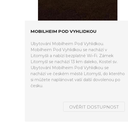
MOBILHEIM POD VYHLIDKOU
Ubytování Mobilheim Pod Vyhlidkou.
Mobilheim Pod Vyhlidkou se nachází v
Litomyšli a nabízí bezplatné Wi-Fi. Zámek
Litomyšl se nachází 13 km daleko, Kostel sv.
Ubytování Mobilheim Pod Vyhlidkou se
nachází ve českém městě Litomyšl, do kterého
si můžete naplánovat vaší další dovolenou po
česku.
OVĚŘIT DOSTUPNOST