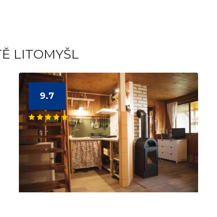
TĚ LITOMYŠL
9.7