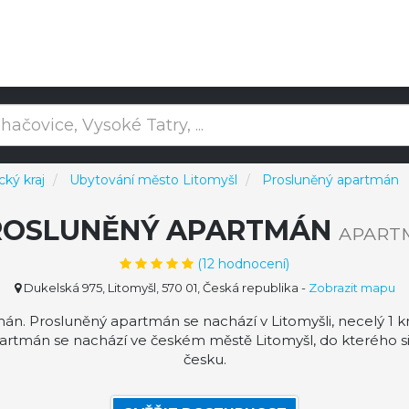
ký kraj
Ubytování město Litomyšl
Prosluněný apartmán
ROSLUNĚNÝ APARTMÁN
APART
(
12
hodnocení)
Dukelská 975, Litomyšl, 570 01, Česká republika
-
Zobrazit mapu
. Prosluněný apartmán se nachází v Litomyšli, necelý 1 k
rtmán se nachází ve českém městě Litomyšl, do kterého si
česku.