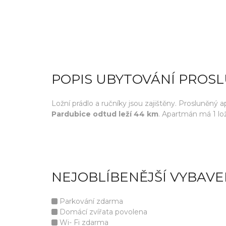
POPIS UBYTOVÁNÍ PROS
Ložní prádlo a ručníky jsou zajištěny. Prosluněný
Pardubice odtud leží 44 km
. Apartmán má 1 lo
NEJOBLÍBENĚJŠÍ VYBAVE
Parkování zdarma
Domácí zvířata povolena
Wi- Fi zdarma