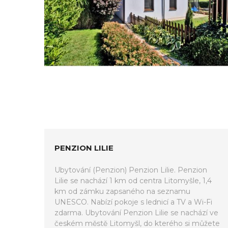
PENZION LILIE
Ubytování (Penzion) Penzion Lilie. Penzion
Lilie se nachází 1 km od centra Litomyšle, 1,4
km od zámku zapsaného na seznamu
UNESCO. Nabízí pokoje s lednicí a TV a Wi-Fi
zdarma. Ubytování Penzion Lilie se nachází ve
českém městě Litomyšl, do kterého si můžete