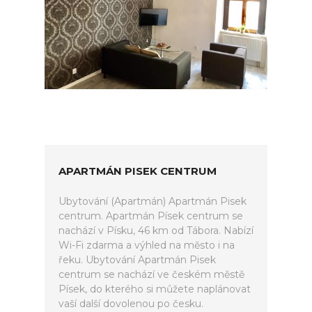
APARTMÁN PISEK CENTRUM
Ubytování (Apartmán) Apartmán Pisek
centrum. Apartmán Písek centrum se
nachází v Písku, 46 km od Tábora. Nabízí
Wi-Fi zdarma a výhled na město i na
řeku. Ubytování Apartmán Pisek
centrum se nachází ve českém městě
Písek, do kterého si můžete naplánovat
vaší další dovolenou po česku.