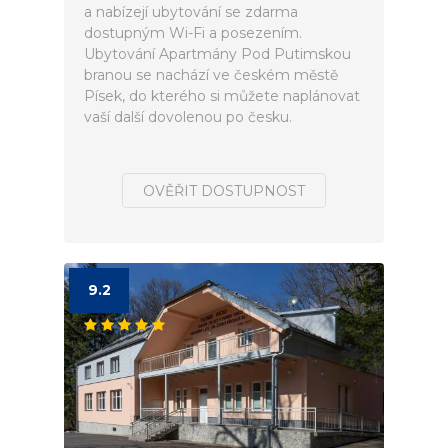
a nabízejí ubytování se zdarma
dostupným Wi-Fi a posezením.
Ubytování Apartmány Pod Putimskou
branou se nachází ve českém městě
Písek, do kterého si můžete naplánovat
vaší další dovolenou po česku.
OVĚŘIT DOSTUPNOST
9.2