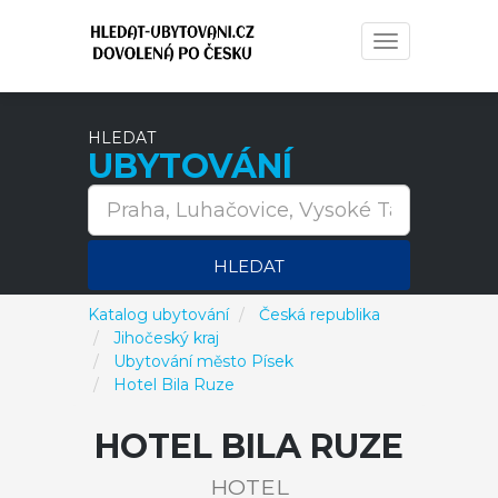
Toggle
navigation
HLEDAT
UBYTOVÁNÍ
HLEDAT
Katalog ubytování
Česká republika
Jihočeský kraj
Ubytování město Písek
Hotel Bila Ruze
HOTEL BILA RUZE
HOTEL