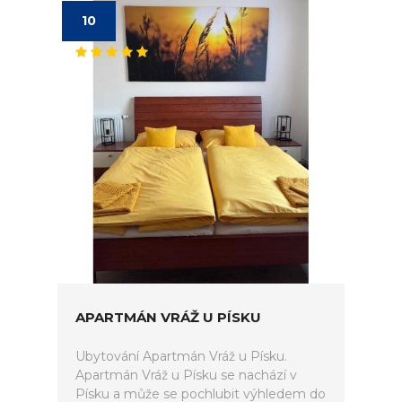
10
APARTMÁN VRÁŽ U PÍSKU
Ubytování Apartmán Vráž u Písku.
Apartmán Vráž u Písku se nachází v
Písku a může se pochlubit výhledem do