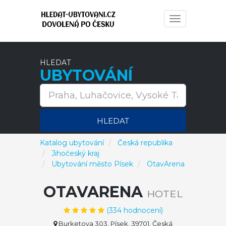
Toggle
navigation
HLEDAT
UBYTOVÁNÍ
HLEDAT
Katalog ubytování
Česká republika
Jihočeský kraj
Ubytování město Písek
OtavArena
OTAVARENA
HOTEL
(
334
hodnocení)
Burketova 303, Písek, 39701, Česká