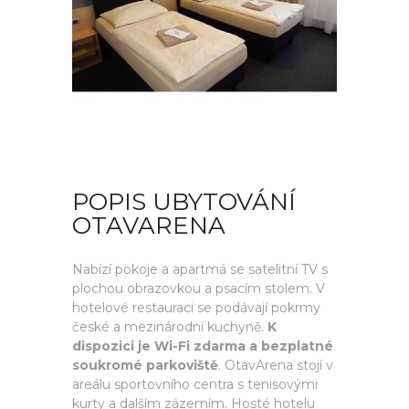
POPIS UBYTOVÁNÍ
OTAVARENA
Nabízí pokoje a apartmá se satelitní TV s
plochou obrazovkou a psacím stolem. V
hotelové restauraci se podávají pokrmy
české a mezinárodní kuchyně.
K
dispozici je Wi-Fi zdarma a bezplatné
soukromé parkoviště
. OtavArena stojí v
areálu sportovního centra s tenisovými
kurty a dalším zázemím. Hosté hotelu