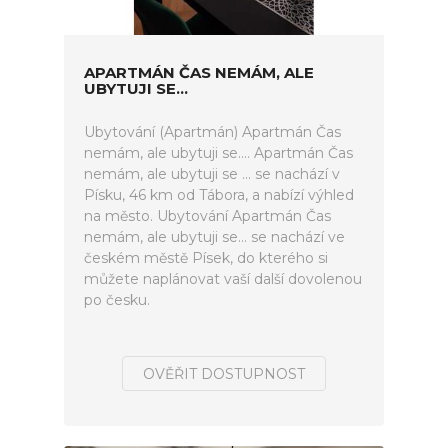
APARTMÁN ČAS NEMÁM, ALE
UBYTUJI SE...
Ubytování (Apartmán) Apartmán Čas
nemám, ale ubytuji se.... Apartmán Čas
nemám, ale ubytuji se ... se nachází v
Písku, 46 km od Tábora, a nabízí výhled
na město. Ubytování Apartmán Čas
nemám, ale ubytuji se... se nachází ve
českém městě Písek, do kterého si
můžete naplánovat vaší další dovolenou
po česku.
OVĚŘIT DOSTUPNOST