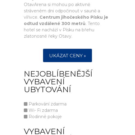
OtavArena si mohou po aktivně
stráveném dni odpočinout v sauně a
vířivce.
Centrum jihočeského Písku je
odtud vzdálené 300 metrů
. Tento
hotel se nachází v Písku na břehu
zlatonosné řeky Otavy.
UKÁZAT CENY »
NEJOBLÍBENĚJŠÍ
VYBAVENÍ
UBYTOVÁNÍ
Parkování zdarma
Wi- Fi zdarma
Rodinné pokoje
VYBAVENÍ