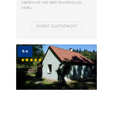
naplánovat vaší další dovolenou po
česku.
OVĚŘIT DOSTUPNOST
9.4