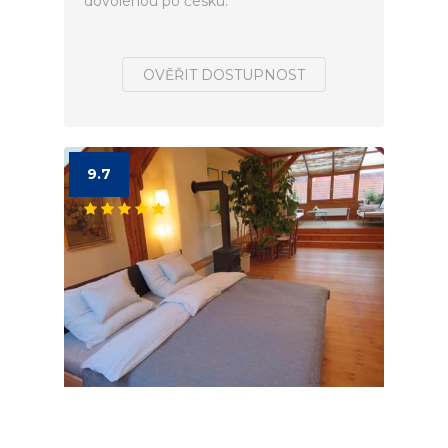
dovolenou po česku.
OVĚŘIT DOSTUPNOST
9.7