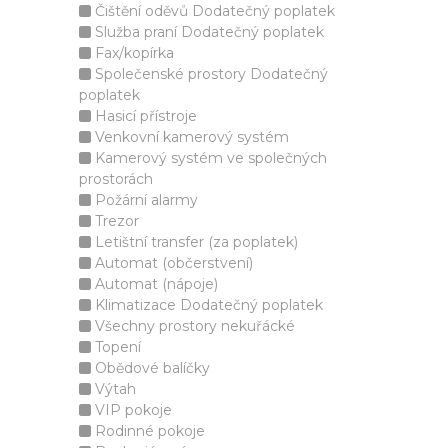
Čištění oděvů Dodatečný poplatek
Služba praní Dodatečný poplatek
Fax/kopírka
Společenské prostory Dodatečný
poplatek
Hasicí přístroje
Venkovní kamerový systém
Kamerový systém ve společných
prostorách
Požární alarmy
Trezor
Letištní transfer (za poplatek)
Automat (občerstvení)
Automat (nápoje)
Klimatizace Dodatečný poplatek
Všechny prostory nekuřácké
Topení
Obědové balíčky
Výtah
VIP pokoje
Rodinné pokoje