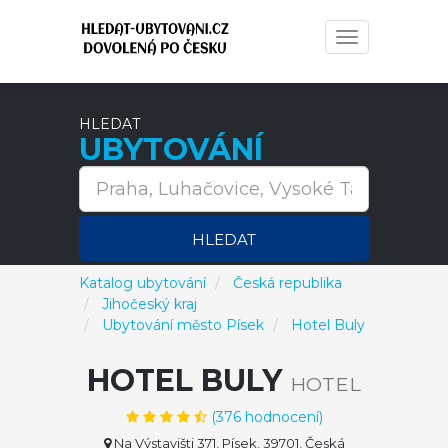
Toggle
navigation
HLEDAT
UBYTOVÁNÍ
HLEDAT
Katalog ubytování
Česká republika
Jihočeský kraj
Ubytování město Písek
Hotel Buly
HOTEL BULY
HOTEL
(
376
hodnocení)
Na Výstavišti 371, Písek, 39701, Česká