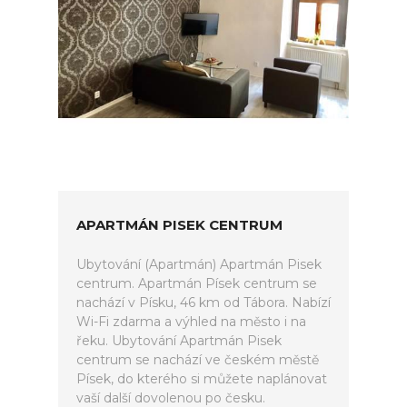
APARTMÁN PISEK CENTRUM
Ubytování (Apartmán) Apartmán Pisek
centrum. Apartmán Písek centrum se
nachází v Písku, 46 km od Tábora. Nabízí
Wi-Fi zdarma a výhled na město i na
řeku. Ubytování Apartmán Pisek
centrum se nachází ve českém městě
Písek, do kterého si můžete naplánovat
vaší další dovolenou po česku.