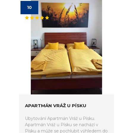
10
APARTMÁN VRÁŽ U PÍSKU
Ubytování Apartmán Vráž u Písku.
Apartmán Vráž u Písku se nachází v
Písku a může se pochlubit výhledem do