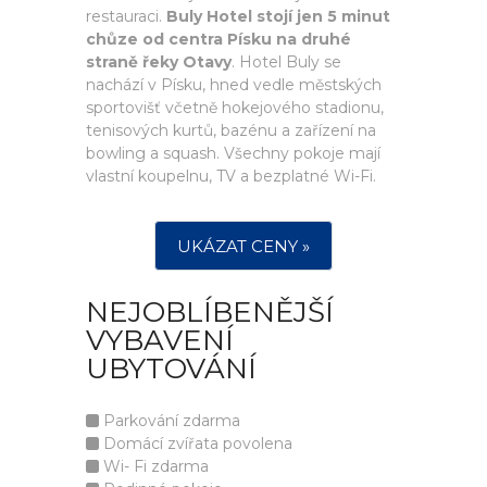
restauraci.
Buly Hotel stojí jen 5 minut
chůze od centra Písku na druhé
straně řeky Otavy
. Hotel Buly se
nachází v Písku, hned vedle městských
sportovišť včetně hokejového stadionu,
tenisových kurtů, bazénu a zařízení na
bowling a squash. Všechny pokoje mají
vlastní koupelnu, TV a bezplatné Wi-Fi.
UKÁZAT CENY »
NEJOBLÍBENĚJŠÍ
VYBAVENÍ
UBYTOVÁNÍ
Parkování zdarma
Domácí zvířata povolena
Wi- Fi zdarma