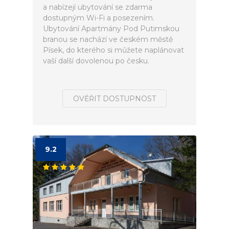
a nabízejí ubytování se zdarma
dostupným Wi-Fi a posezením.
Ubytování Apartmány Pod Putimskou
branou se nachází ve českém městě
Písek, do kterého si můžete naplánovat
vaší další dovolenou po česku.
OVĚŘIT DOSTUPNOST
9.2