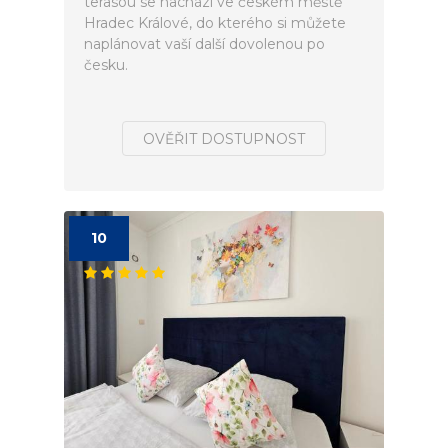
terasou se nachází ve českém městě
Hradec Králové, do kterého si můžete
naplánovat vaší další dovolenou po
česku.
OVĚŘIT DOSTUPNOST
10