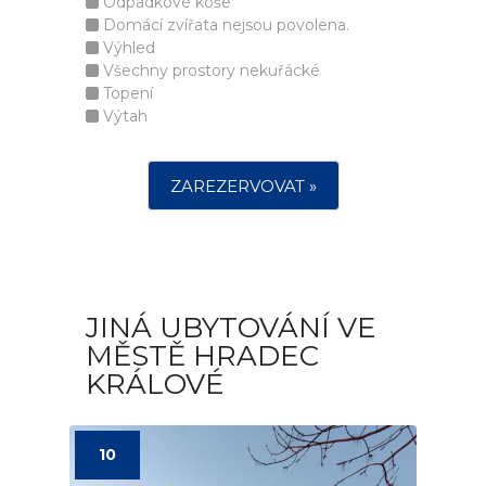
Odpadkové koše
Domácí zvířata nejsou povolena.
Výhled
Všechny prostory nekuřácké
Topení
Výtah
ZAREZERVOVAT »
JINÁ UBYTOVÁNÍ VE
MĚSTĚ HRADEC
KRÁLOVÉ
10