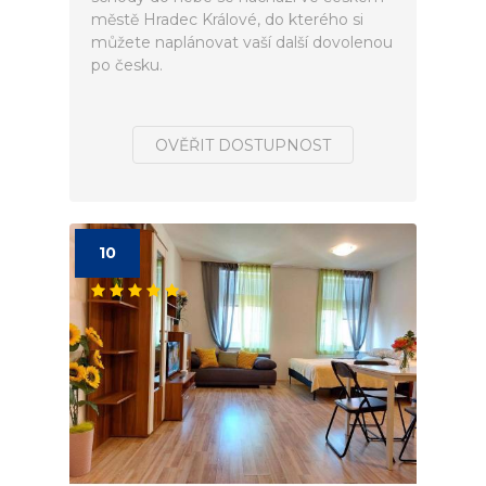
městě Hradec Králové, do kterého si
můžete naplánovat vaší další dovolenou
po česku.
OVĚŘIT DOSTUPNOST
10