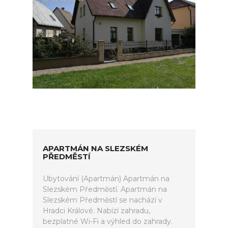
APARTMÁN NA SLEZSKÉM
PŘEDMĚSTÍ
Ubytování (Apartmán) Apartmán na
Slezském Předměstí. Apartmán na
Slezském Předměstí se nachází v
Hradci Králové. Nabízí zahradu,
bezplatné Wi-Fi a výhled do zahrady.