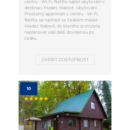
centru - Wi-Fi, Netflix nabízí ubytování v
destinaci Hradec Králové. Ubytování
Prostorný apartmán v centru - Wi-Fi,
Netflix se nachází ve českém městě
Hradec Králové, do kterého si můžete
naplánovat vaší další dovolenou po
česku.
OVĚŘIT DOSTUPNOST
10