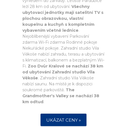
výhledem do zahrady. Letiště Pardubice
leží 28 km od ubytování.
Všechny
ubytovací jednotky mají satelitní TV s
plochou obrazovkou, vlastní
koupelnu a kuchyň s kompletním
vybavením včetně lednice
.
Nejoblíbenější vybavení Parkování
zdarma Wi-Fi zdarma Rodinné pokoje
Nekuřácké pokoje. Zahradní studio Vila
Věkoše nabízí zahradu, terasu a ubytování
s klimatizací, balkonem a bezplatným Wi-
Fi.
Zoo Dvůr Kralové se nachází 38 km
od ubytování Zahradní studio Vila
Věkoše
. Zahradní studio Vila Věkoše
nabízí saunu. Na místě je k dispozici
soukromé parkoviště.
The
Grandmother's Valley se nachází 38
km odtud
.
UKÁZAT CENY »