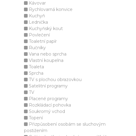
Kávovar
Rychlovarná konvice
Kuchyň
Lednička
Kuchyňský kout
Povlečení
Toaletní papír
Ručníky
Vana nebo sprcha
Vlastní koupelna
Toaleta
Sprcha
TV s plochou obrazovkou
Satelitní programy
TV
Placené programy
Rozkládací pohovka
Soukromý vchod
Topení
Přizpůsobení osobám se sluchovým
postižením