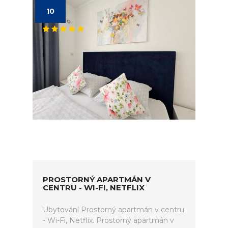
10
PROSTORNÝ APARTMÁN V
CENTRU - WI-FI, NETFLIX
Ubytování Prostorný apartmán v centru
- Wi-Fi, Netflix. Prostorný apartmán v