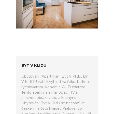
BYT V KLIDU
Ubytování (Apartmán) Byt V Klidu. BYT
V KLIDU nabízí výhled na řeku, balkon,
rychlovarnou konvici a Wi-Fi zdarma.
Tento apartmán má ložnici, TV s
plochou obrazovkou a kuchyni.
Ubytování Byt V Klidu se nachází ve
českém městě Hradec Králové, do
kterého si můžete naplánovat vaší další