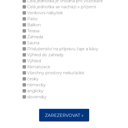
Celá jednotka je vhodná pro vozíčkáře
Celá jednotka se nachází v přízemí
Venkovní nábytek
Patio
Balkon
Terasa
Zahrada
Sauna
Příslušenství na přípravu čaje a kávy
Výhled do zahrady
Výhled
Klimatizace
Všechny prostory nekuřácké
česky
německy
anglicky
slovensky
ZAREZERVOVAT »