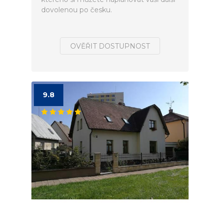
dovolenou po česku.
OVĚŘIT DOSTUPNOST
9.8